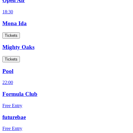
Open Air
18:30
Mona Ida
Tickets
Mighty Oaks
Tickets
Pool
22:00
Formula Club
Free Entry
futurebae
Free Entry