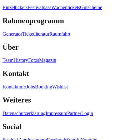
Einzeltickets
Festivalpass
Wochentickets
Gutscheine
Rahmenprogramm
Generator
Ticketliteratur
Raumfahrt
Über
Team
History
Fotos
Magazin
Kontakt
Kontaktinfo
Jobs
Booking
Wishlist
Weiteres
Datenschutzerklärung
Impressum
Partner
Login
Social
Festival App
Instagram
Facebook
Spotify
Youtube